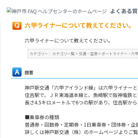
カテゴリ一覧
>
交通・空港
>
ポートライナー・六甲ライナー
>
六甲ライナー
よくある質
戻る
六甲ライナーについて教えてください。
六甲ライナーについて教えてください。
カテゴリー :
カテゴリ一覧
>
交通・空港
>
ポートライナー・六
回答
神戸新交通「六甲アイランド線」は六甲ライナーとよ
住吉駅で、ＪＲ東海道本線と、魚崎駅で阪神電鉄と
長さ4.5キロメートルで6つの駅があり、住吉駅か
■乗車券の種類
普通券・回数券・定期券・1日乗車券・団体券・企
詳しくは神戸新交通（株）のホームページよりご覧