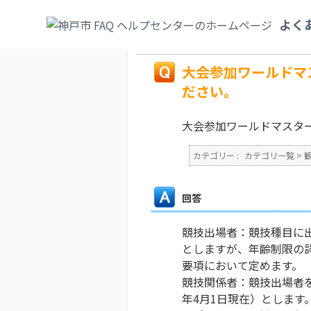
カテゴリ一覧
>
観光・文化・スポーツ
>
ス
よく
えてください。
戻る
大会参加ワールドマ
ださい。
大会参加ワールドマスター
カテゴリー :
カテゴリ一覧
>
回答
競技出場者：競技種目に
としますが、年齢制限の
要項において定めます。
競技関係者：競技出場者を
年4月1日現在）とします