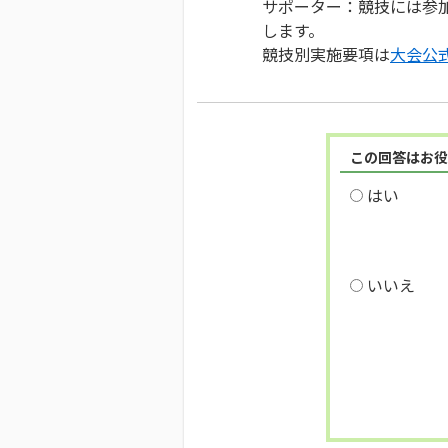
サポーター：競技には参加
します。
競技別実施要項は
大会公
この回答はお役
はい
いいえ