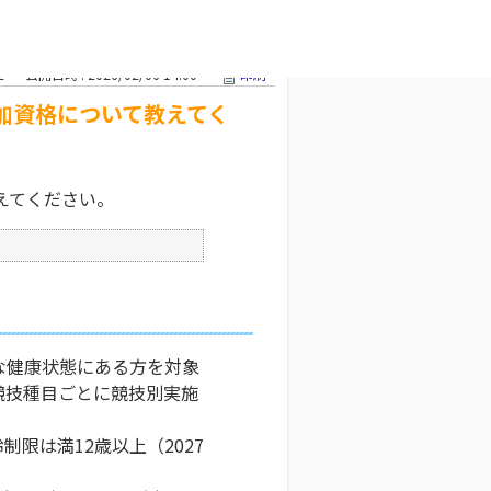
資格について教
文字サイズ変更
2
公開日時 : 2026/02/06 14:00
印刷
加資格について教えてく
えてください。
な健康状態にある方を対象
競技種目ごとに競技別実施
限は満12歳以上（2027