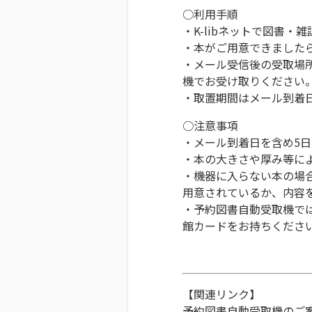
○利用手順
・K-libネットで図書
・本がご用意できました
・メール受信後の受取場
機でお受け取りください
・取置期間はメール到着日
○注意事項
・メール到着日を含め5
・本の大きさや厚み等に
・機器に入らない本の場
用意されているか、内容
・予約図書自動受取機で
館カードをお持ちくださ
【関連リンク】
予約図書自動受取機のご