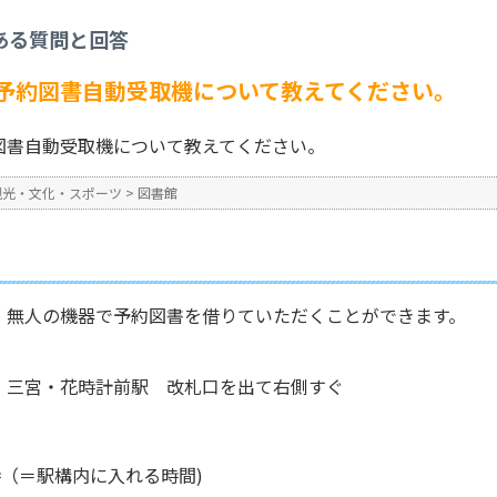
書館
>
三宮・花時計前駅の予約図書自動受取機について教えてください。
ある質問と回答
No : 2145
公開日時 : 2024/10/31 16:2
予約図書自動受取機について教えてください。
図書自動受取機について教えてください。
観光・文化・スポーツ
>
図書館
、無人の機器で予約図書を借りていただくことができます。
 三宮・花時計前駅 改札口を出て右側すぐ
時（＝駅構内に入れる時間)