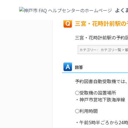
カテゴリ一覧
>
観光・文化・スポーツ
>
図
よく
戻る
三宮・花時計前駅の
三宮・花時計前駅の予約
カテゴリー :
カテゴリ一覧
>
回答
予約図書自動受取機では
○受取機の設置場所
・神戸市営地下鉄海岸線
○利用時間
・午前5時半ごろから24