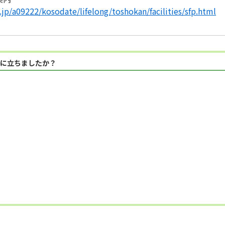
.jp/a09222/kosodate/lifelong/toshokan/facilities/sfp.html
に立ちましたか？