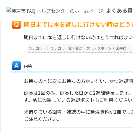
カテゴリ一覧
>
観光・文化・スポーツ
>
図書館
>
期日までに本を返しに行け
よくある質
戻る
期日までに本を返しに行けない時はどう
期日までに本を返しに行けない時はどうすればよい
カテゴリー :
カテゴリ一覧
>
観光・文化・スポーツ
>
図書館
回答
お持ちの本に次にお待ちの方がいない、かつ返却期
延長は1回のみ、延長した日から2週間延長します
す。駅に設置している返却ポストもご利用ください
※借りている図書・雑誌の中に延滞資料が1冊でも
ご注意ください。