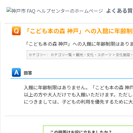
カテゴリ一覧
>
観光・文化・スポーツ
>
文化施設・貸し会議室
>
「こども本
よくある質
れますか？
戻る
「こども本の森 神戸」への入館に年齢
「こども本の森 神戸」への入館に年齢制限はあり
カテゴリー :
カテゴリ一覧
>
観光・文化・スポーツ
>
文化施設
回答
入館に年齢制限はありません。「こども本の森 神
以上の方や大人だけでも入館いただけます。ただし
につきましては、子どもの利用を優先するために大
この回答はお役に立ちましたか？