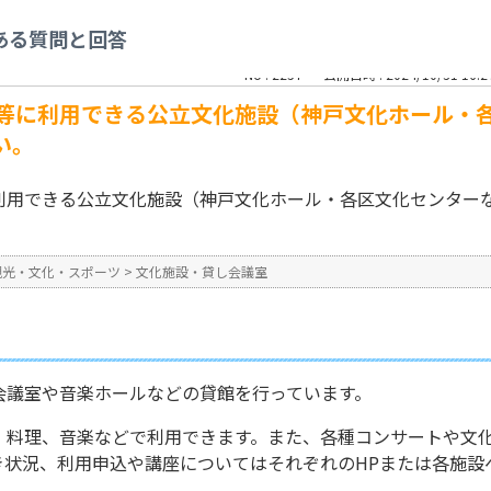
化施設・貸し会議室
>
会議や音楽イベント等に利用できる公立文化施設（神戸文化
ある質問と回答
No : 2257
公開日時 : 2024/10/31 16:2
等に利用できる公立文化施設（神戸文化ホール・
い。
利用できる公立文化施設（神戸文化ホール・各区文化センター
観光・文化・スポーツ
>
文化施設・貸し会議室
会議室や音楽ホールなどの貸館を行っています。
、料理、音楽などで利用できます。また、各種コンサートや文
き状況、利用申込や講座についてはそれぞれのHPまたは各施設