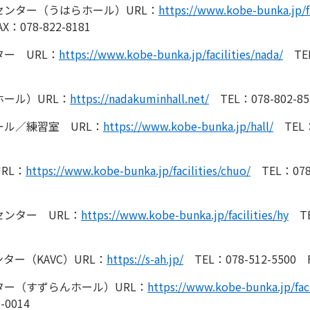
ンター（うはらホール）URL：
https://www.kobe-bunka.jp/fa
X：078-822-8181
ー URL：
https://www.kobe-bunka.jp/facilities/nada/
TEL
ール）URL：
https://nadakuminhall.net/
TEL：078-802-85
ル／練習室 URL：
https://www.kobe-bunka.jp/hall/
TEL：0
RL：
https://www.kobe-bunka.jp/facilities/chuo/
TEL：078-
ンター URL：
https://www.kobe-bunka.jp/facilities/hy
TE
ー（KAVC）URL：
https://s-ah.jp/
TEL：078-512-5500 F
ー（すずらんホール）URL：
https://www.kobe-bunka.jp/facil
-0014