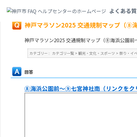
カテゴリ一覧
>
観光・文化・スポーツ
>
祭り・イベント・観光情報
>
神戸マ
よくある質
戻る
神戸マラソン2025 交通規制マップ（
神戸マラソン2025 交通規制マップ（⑧海浜公園
カテゴリー :
カテゴリ一覧
>
観光・文化・スポーツ
>
祭り・イ
回答
⑧海浜公園前～⑨七宮神社南（リンクをク