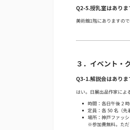
Q2-5.授乳室はあり
美術館1階にありますの
３．イベント・
Q3-1.解説会はあり
はい。日展出品作家によ
時間：各日午後 2 時
定員：各 50 名（
場所：神戸ファッショ
※参加費無料。ただ