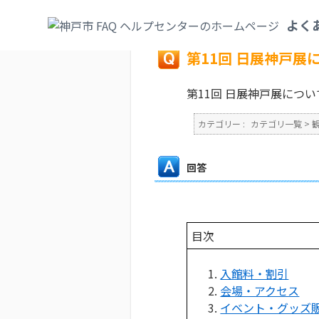
カテゴリ一覧
>
観光・文化・スポーツ
>
祭
よく
戻る
第11回 日展神戸展
第11回 日展神戸展につ
カテゴリー :
カテゴリ一覧
>
回答
目次
入館料・割引
会場・アクセス
イベント・グッズ