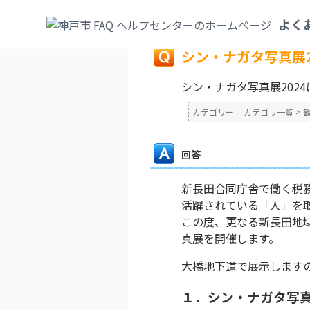
カテゴリ一覧
>
観光・文化・スポーツ
>
祭
よく
戻る
シン・ナガタ写真展2
シン・ナガタ写真展202
カテゴリー :
カテゴリ一覧
>
回答
新長田合同庁舎で働く税
活躍されている「人」を取
この度、更なる新長田地
真展を開催します。
大橋地下道で展示します
１．シン・ナガタ写真