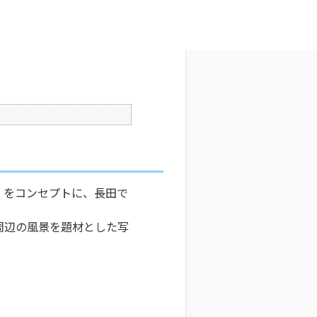
文字サイズ変更
4
公開日時 : 2024/10/31 16:36
印刷
」をコンセプトに、長田で
周辺の風景を題材とした写