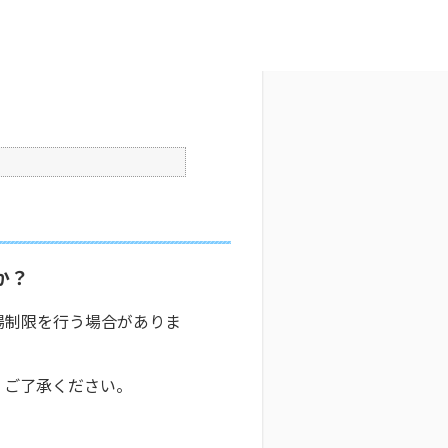
えてください
文字サイズ変更
1
公開日時 : 2024/10/31 16:36
印刷
か？
場制限を行う場合がありま
、ご了承ください。