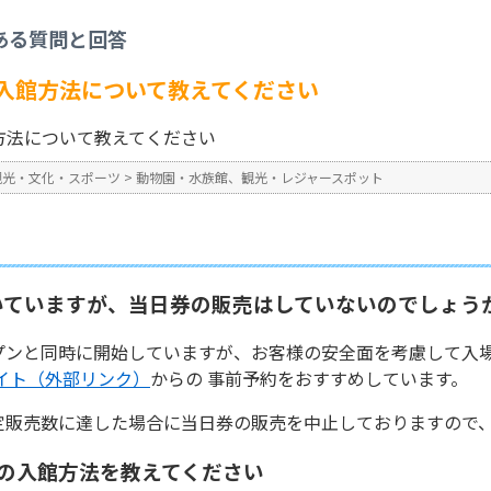
物園・水族館、観光・レジャースポット
>
須磨シーワールドの入館方法について教
ある質問と回答
No : 388
入館方法について教えてください
方法について教えてください
観光・文化・スポーツ
>
動物園・水族館、観光・レジャースポット
いていますが、当日券の販売はしていないのでしょう
プンと同時に開始していますが、お客様の安全面を考慮して入
イト（外部リンク）
からの 事前予約をおすすめしています。
定販売数に達した場合に当日券の販売を中止しておりますので
の入館方法を教えてください