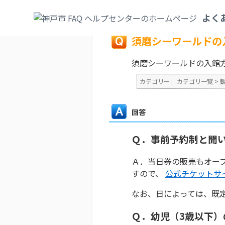
カテゴリ一覧
>
観光・文化・スポーツ
>
動
よく
戻る
須磨シーワールドの
須磨シーワールドの入館
カテゴリー :
カテゴリ一覧
>
回答
Ｑ．事前予約制と聞
Ａ．当日券の販売もオー
すので、
公式チケットサ
なお、日によっては、既
Ｑ．幼児（3歳以下）