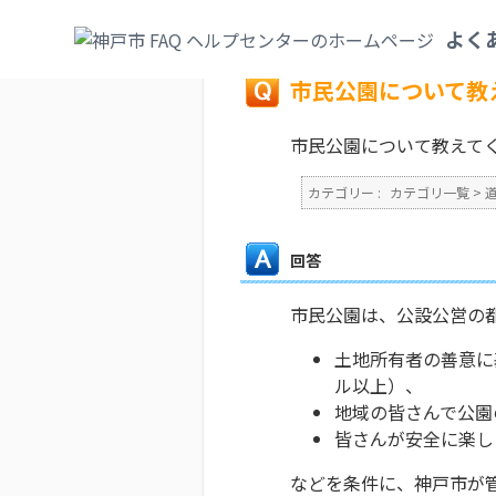
カテゴリ一覧
>
道路・公園
>
公園
>
市民公
よく
戻る
市民公園について教
市民公園について教えて
カテゴリー :
カテゴリ一覧
>
回答
市民公園は、公設公営の
土地所有者の善意に
ル以上）、
地域の皆さんで公園
皆さんが安全に楽し
などを条件に、神戸市が