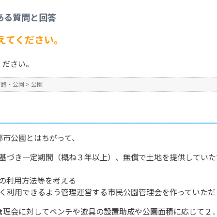
園について教えてください。
ある質問と回答
No : 1008
公開日時 : 2024/10/31 13:2
えてください。
ください。
道路・公園
>
公園
都市公園とはちがって、
基づき一定期間（概ね３年以上）、無償で土地を提供していた
の利用方法等を考える
く利用できるよう管理運営する市民公園管理会を作っていただ
管理会に対してベンチや遊具の設置助成や公園面積に応じて２