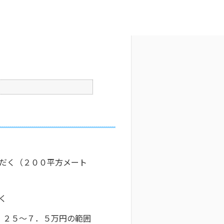
文字サイズ変更
7
更新日時 : 2025/06/24 20:54
印刷
だく（２００平方メート
く
．２５～７．５万円の範囲