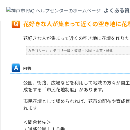
カテゴリ一覧
>
道路・公園
>
園芸・緑化
>
花好きな人が集まって近くの空き
よくある質
戻る
花好きな人が集まって近くの空き地に花
花好きな人が集まって近くの空き地に花壇を作りた
カテゴリー :
カテゴリ一覧
>
道路・公園
>
園芸・緑化
回答
公園、街路、広場などを利用して地域の方々が自主
成をする「市民花壇制度」があります。
市民花壇として認められれば、花苗の配布や育成管
れます。
＜問合せ先＞
・道路公園１１０番