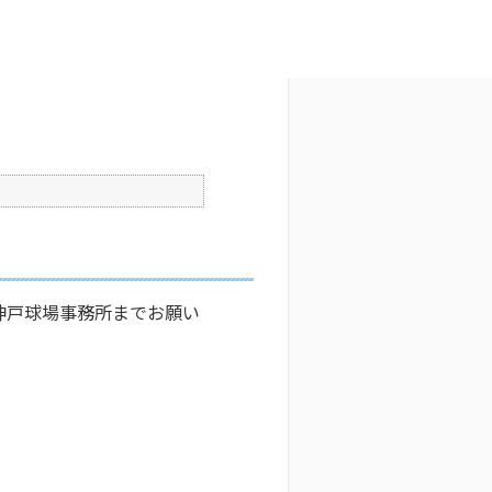
文字サイズ変更
7
更新日時 : 2024/11/06 14:20
印刷
？
神戸球場事務所までお願い