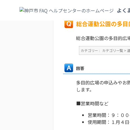
カテゴリ一覧
>
道路・公園
>
公園
>
総合運
よく
戻る
総合運動公園の多目
総合運動公園の多目的広
カテゴリー :
カテゴリ一覧
>
回答
多目的広場の申込みやお
します。
■営業時間など
営業時間：９：００
使用期間：１月４日