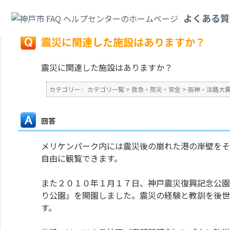
カテゴリ一覧
>
救急・防災・安全
>
阪神・淡路大震災
>
震災に関連した施設
よくある質
戻る
震災に関連した施設はありますか？
震災に関連した施設はありますか？
カテゴリー :
カテゴリ一覧
>
救急・防災・安全
>
阪神・淡路大
回答
メリケンパーク内には震災後の崩れた港の岸壁をそ
自由に観覧できます。
また２０１０年１月１７日、神戸震災復興記念公園
り公園」を開園しました。震災の経験と教訓を後世
す。