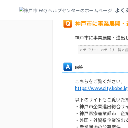
カテゴリ一覧
>
産業・ビジネス
>
企業誘致
よく
戻る
神戸市に事業展開・
神戸市に事業展開・進出
カテゴリー :
カテゴリ一覧
>
回答
こちらをご覧ください。
https://www.city.kobe.lg
以下のサイトもご覧いた
・神戸市企業進出総合サイト「
・神戸医療産業都市 企
・外国・外資系企業進出支援サイ
・産業団地の公募案件