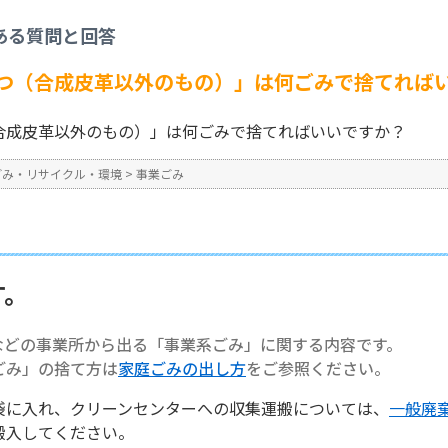
事業ごみ
>
【事業系ごみ】「くつ（合成皮革以外のもの）」は何ごみで捨てればい
ある質問と回答
No : 1288
つ（合成皮革以外のもの）」は何ごみで捨てれば
合成皮革以外のもの）」は何ごみで捨てればいいですか？
ごみ・リサイクル・環境
>
事業ごみ
す。
などの事業所から出る「事業系ごみ」に関する内容です。
ごみ」の捨て方は
家庭ごみの出し方
をご参照ください。
袋に入れ、クリーンセンターへの収集運搬については、
一般廃
搬入してください。