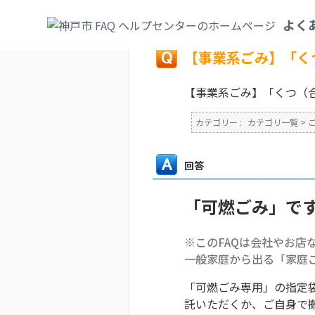
カテゴリ一覧
>
ごみ・リサイクル・環境
>
よく
戻る
【事業系ごみ】「く
【事業系ごみ】「くつ（
カテゴリー :
カテゴリ一覧
>
回答
「可燃ごみ」で
※このFAQは会社やお店
一般家庭から出る「家庭
「可燃ごみ専用」の指定
託いただくか、ご自身で