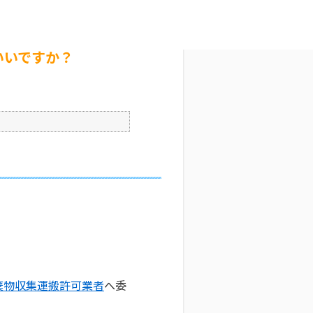
いですか？
文字サイズ変更
5
公開日時 : 2025/10/07 16:34
印刷
いいですか？
棄物収集運搬許可業者
へ委