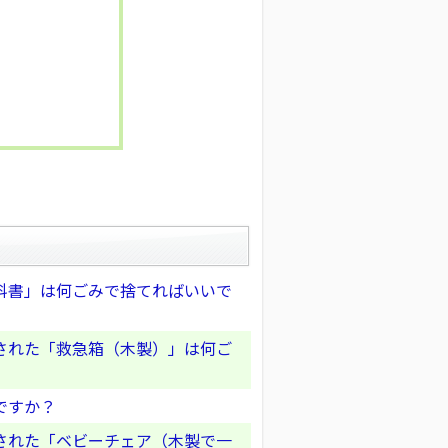
科書」は何ごみで捨てればいいで
された「救急箱（木製）」は何ご
ですか？
された「ベビーチェア（木製で一