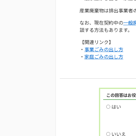
産業廃棄物は排出事業者
なお、現在契約中の
一般
談する方法もあります。
【関連リンク】
・
事業ごみの出し方
・
家庭ごみの出し方
この回答はお役
はい
いいえ