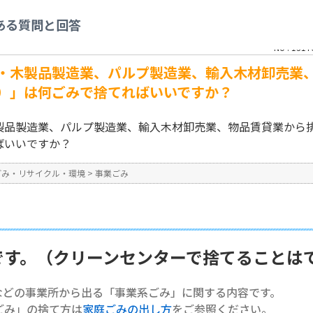
事業ごみ
>
【事業系ごみ】木材・木製品製造業、パルプ製造業、輸入木材卸売業、
ある質問と回答
で捨てればいいですか？
No : 1317
・木製品製造業、パルプ製造業、輸入木材卸売業
）」は何ごみで捨てればいいですか？
製品製造業、パルプ製造業、輸入木材卸売業、物品賃貸業から
ばいいですか？
ごみ・リサイクル・環境
>
事業ごみ
です。（クリーンセンターで捨てることは
などの事業所から出る「事業系ごみ」に関する内容です。
ごみ」の捨て方は
家庭ごみの出し方
をご参照ください。