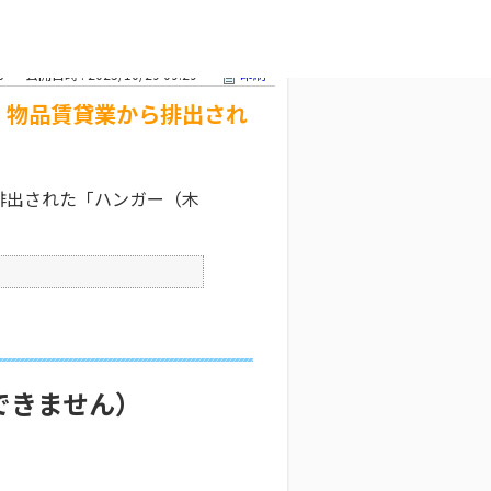
物品賃貸業か
文字サイズ変更
6
公開日時 : 2025/10/29 09:29
印刷
、物品賃貸業から排出され
排出された「ハンガー（木
できません）