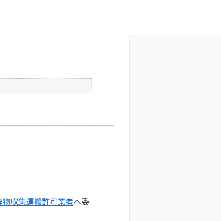
文字サイズ変更
0
公開日時 : 2025/10/29 09:29
印刷
棄物収集運搬許可業者
へ委