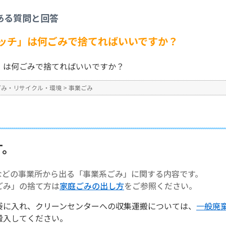
事業ごみ
>
【事業系ごみ】「マッチ」は何ごみで捨てればいいですか？
ある質問と回答
No : 1319
ッチ」は何ごみで捨てればいいですか？
」は何ごみで捨てればいいですか？
ごみ・リサイクル・環境
>
事業ごみ
す。
などの事業所から出る「事業系ごみ」に関する内容です。
ごみ」の捨て方は
家庭ごみの出し方
をご参照ください。
袋に入れ、クリーンセンターへの収集運搬については、
一般廃
搬入してください。