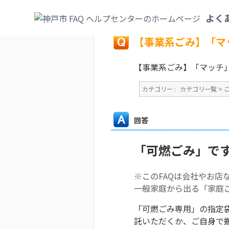
カテゴリ一覧
>
ごみ・リサイクル・環境
>
よく
戻る
【事業系ごみ】「マ
【事業系ごみ】「マッチ
カテゴリー :
カテゴリ一覧
>
回答
「可燃ごみ」で
※このFAQは会社やお店
一般家庭から出る「家庭
「可燃ごみ専用」の指定
託いただくか、ご自身で