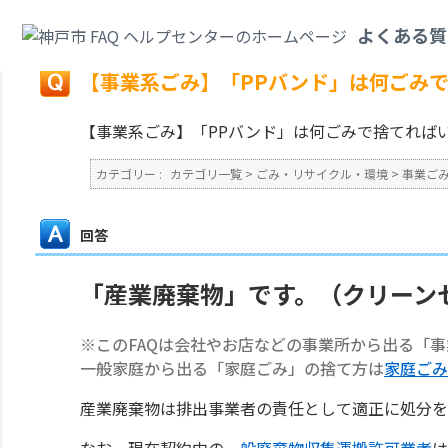
カテゴリ一覧
>
ごみ・リサイクル・環境
>
事業ごみ
>
【事業系ごみ】「PP
よくある質
戻る
【事業系ごみ】「PPバンド」は何ごみ
【事業系ごみ】「PPバンド」は何ごみで捨てれば
カテゴリー :
カテゴリ一覧
>
ごみ・リサイクル・環境
>
事業ご
回答
「産業廃棄物」です。（クリーン
※このFAQは会社やお店などの事業所から出る「
一般家庭から出る「家庭ごみ」の捨て方は
家庭ごみ
産業廃棄物は排出事業者の責任として適正に処分を
なお、現在契約中の
一般廃棄物収集運搬許可業者
は