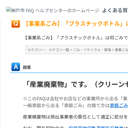
カテゴリ一覧
>
ごみ・リサイクル・環境
>
事業ごみ
>
【事業系ごみ】「プラ
よくある質
戻る
【事業系ごみ】「プラスチックボトル」
【事業系ごみ】「プラスチックボトル」は何ごみで
カテゴリー :
カテゴリ一覧
>
ごみ・リサイクル・環境
>
事業ご
回答
「産業廃棄物」です。（クリーン
※このFAQは会社やお店などの事業所から出る「
一般家庭から出る「家庭ごみ」の捨て方は
家庭ごみ
産業廃棄物は排出事業者の責任として適正に処分を
なお、現在契約中の
一般廃棄物収集運搬許可業者
は