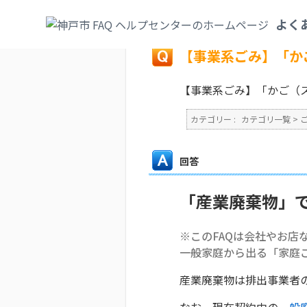
カテゴリ一覧
>
ごみ・リサイクル・環境
>
よく
戻る
【事業系ごみ】「か
【事業系ごみ】「かご（
カテゴリー :
カテゴリ一覧
>
回答
「産業廃棄物」
※このFAQは会社やお店
一般家庭から出る「家庭
産業廃棄物は排出事業者
なお、現在契約中の
一般