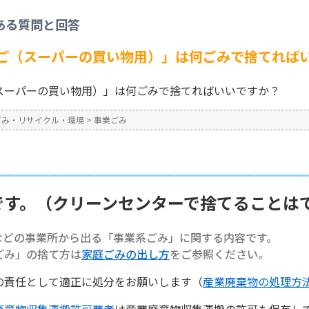
事業ごみ
>
【事業系ごみ】「かご（スーパーの買い物用）」は何ごみで捨てればい
ある質問と回答
No : 1321
ご（スーパーの買い物用）」は何ごみで捨てれば
スーパーの買い物用）」は何ごみで捨てればいいですか？
ごみ・リサイクル・環境
>
事業ごみ
です。（クリーンセンターで捨てることは
などの事業所から出る「事業系ごみ」に関する内容です。
ごみ」の捨て方は
家庭ごみの出し方
をご参照ください。
の責任として適正に処分をお願いします（
産業廃棄物の処理方
廃棄物収集運搬許可業者
は産業廃棄物収集運搬の許可も保有し