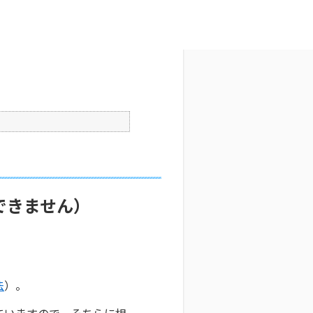
文字サイズ変更
0
公開日時 : 2025/10/29 09:29
印刷
できません）
法
）。
ていますので、そちらに相