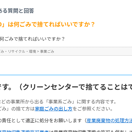
事業ごみ
>
【事業系ごみ】「MD」は何ごみで捨てればいいですか？
ある質問と回答
No : 1323
D」は何ごみで捨てればいいですか？
は何ごみで捨てればいいですか？
ごみ・リサイクル・環境
>
事業ごみ
です。（クリーンセンターで捨てることは
などの事業所から出る「事業系ごみ」に関する内容です。
ごみ」の捨て方は
家庭ごみの出し方
をご参照ください。
の責任として適正に処分をお願いします（
産業廃棄物の処理方
廃棄物収集運搬許可業者
は産業廃棄物収集運搬の許可も保有し