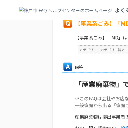
カテゴリ一覧
>
ごみ・リサイクル・環境
>
よく
戻る
【事業系ごみ】「M
【事業系ごみ】「MD」
カテゴリー :
カテゴリ一覧
>
回答
「産業廃棄物」
※このFAQは会社やお店
一般家庭から出る「家庭
産業廃棄物は排出事業者
なお、現在契約中の
一般