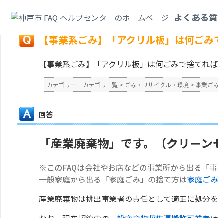
カテゴリ一覧
>
ごみ・リサイクル・環境
>
事業ごみ
>
【事業系ごみ】「アク
よくある質
戻る
【事業系ごみ】「アクリル板」は何ごみ
【事業系ごみ】「アクリル板」は何ごみで捨てれば
カテゴリー :
カテゴリ一覧
>
ごみ・リサイクル・環境
>
事業ご
回答
「産業廃棄物」です。（クリーン
※このFAQは会社やお店などの事業所から出る「
一般家庭から出る「家庭ごみ」の捨て方は
家庭ごみ
産業廃棄物は排出事業者の責任として適正に処分を
なお、現在契約中の
一般廃棄物収集運搬許可業者
は