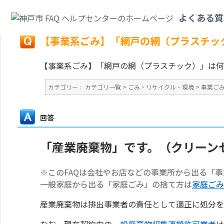
カテゴリ一覧
>
ごみ・リサイクル・環境
>
事業ごみ
>
【事業系ごみ】「網戸
よくある質
戻る
【事業系ごみ】「網戸の網（プラスチッ
【事業系ごみ】「網戸の網（プラスチック）」は何
カテゴリー :
カテゴリ一覧
>
ごみ・リサイクル・環境
>
事業ご
回答
「産業廃棄物」です。（クリーン
※このFAQは会社やお店などの事業所から出る「
一般家庭から出る「家庭ごみ」の捨て方は
家庭ごみ
産業廃棄物は排出事業者の責任として適正に処分を
なお、現在契約中の
一般廃棄物収集運搬許可業者
は