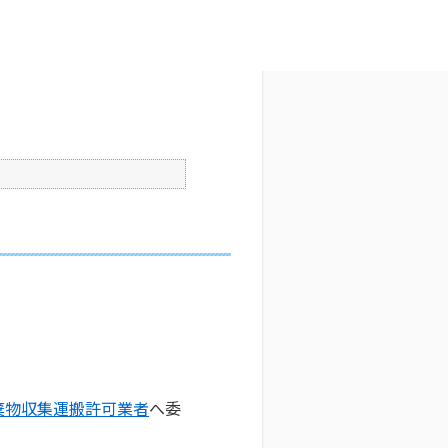
文字サイズ変更
6
公開日時 : 2025/10/29 09:29
印刷
棄物収集運搬許可業者
へ委