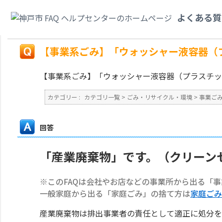
カテゴリ一覧
>
ごみ・リサイクル・環境
>
事業ごみ
>
【事業系ごみ】「ウォ
よくある質
すか？
戻る
【事業系ごみ】「ウォッシャー液容器（
【事業系ごみ】「ウォッシャー液容器（プラスチッ
カテゴリー :
カテゴリ一覧
>
ごみ・リサイクル・環境
>
事業ご
回答
「産業廃棄物」です。（クリーン
※このFAQは会社やお店などの事業所から出る「
一般家庭から出る「家庭ごみ」の捨て方は
家庭ごみ
産業廃棄物は排出事業者の責任として適正に処分を