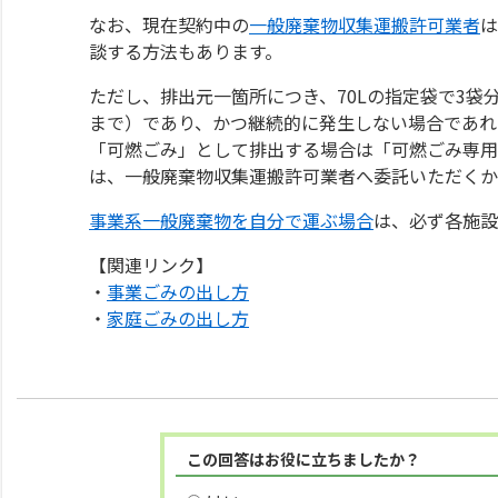
なお、現在契約中の
一般廃棄物収集運搬許可業者
は
談する方法もあります。
ただし、排出元一箇所につき、70Lの指定袋で3袋
まで）であり、かつ継続的に発生しない場合であれ
「可燃ごみ」として排出する場合は「可燃ごみ専用
は、一般廃棄物収集運搬許可業者へ委託いただくか
事業系一般廃棄物を自分で運ぶ場合
は、必ず各施設
【関連リンク】
・
事業ごみの出し方
・
家庭ごみの出し方
この回答はお役に立ちましたか？