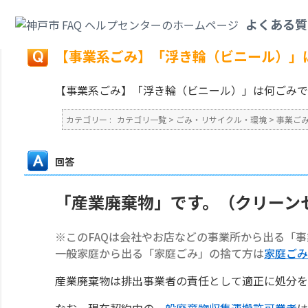
カテゴリ一覧
>
ごみ・リサイクル・環境
>
事業ごみ
>
【事業系ごみ】「浮き
よくある質
戻る
【事業系ごみ】「浮き輪（ビニール）」
【事業系ごみ】「浮き輪（ビニール）」は何ごみで
カテゴリー :
カテゴリ一覧
>
ごみ・リサイクル・環境
>
事業ご
回答
「産業廃棄物」です。（クリーン
※このFAQは会社やお店などの事業所から出る「
一般家庭から出る「家庭ごみ」の捨て方は
家庭ごみ
産業廃棄物は排出事業者の責任として適正に処分を
なお、現在契約中の
一般廃棄物収集運搬許可業者
は