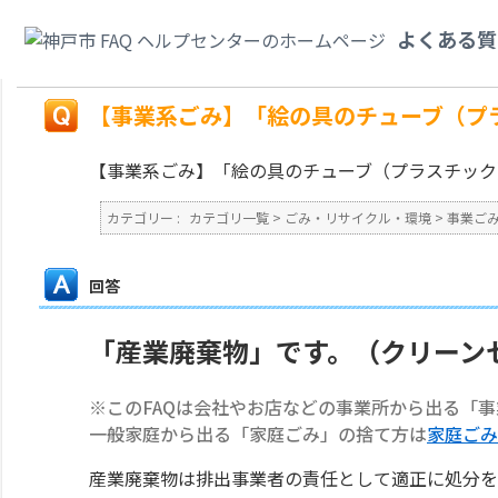
カテゴリ一覧
>
ごみ・リサイクル・環境
>
事業ごみ
>
【事業系ごみ】「絵の
よくある質
か？
戻る
【事業系ごみ】「絵の具のチューブ（プ
【事業系ごみ】「絵の具のチューブ（プラスチック
カテゴリー :
カテゴリ一覧
>
ごみ・リサイクル・環境
>
事業ご
回答
「産業廃棄物」です。（クリーン
※このFAQは会社やお店などの事業所から出る「
一般家庭から出る「家庭ごみ」の捨て方は
家庭ごみ
産業廃棄物は排出事業者の責任として適正に処分を