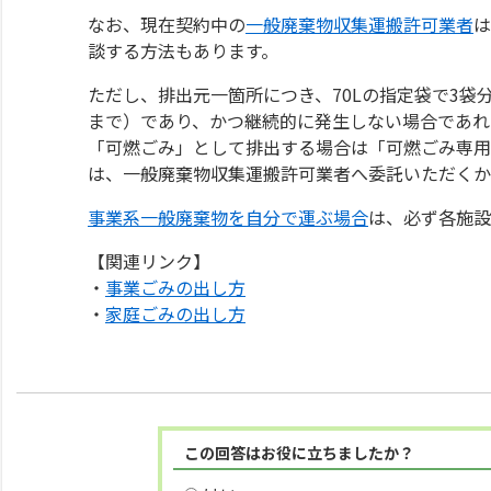
なお、現在契約中の
一般廃棄物収集運搬許可業者
は
談する方法もあります。
ただし、排出元一箇所につき、70Lの指定袋で3袋
まで）であり、かつ継続的に発生しない場合であれ
「可燃ごみ」として排出する場合は「可燃ごみ専用
は、一般廃棄物収集運搬許可業者へ委託いただくか
事業系一般廃棄物を自分で運ぶ場合
は、必ず各施設
【関連リンク】
・
事業ごみの出し方
・
家庭ごみの出し方
この回答はお役に立ちましたか？