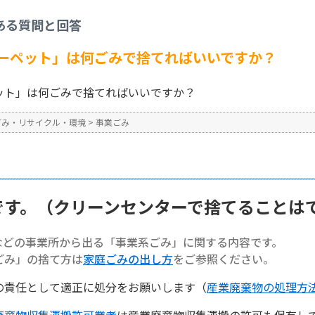
事業ごみ
>
【事業系ごみ】「カーペット」は何ごみで捨てればいいですか？
ある質問と回答
No : 1328
ーペット」は何ごみで捨てればいいですか？
ット」は何ごみで捨てればいいですか？
ごみ・リサイクル・環境
>
事業ごみ
です。（クリーンセンターで捨てることは
などの事業所から出る「事業系ごみ」に関する内容です。
ごみ」の捨て方は
家庭ごみの出し方
をご参照ください。
の責任として適正に処分をお願いします（
産業廃棄物の処理方
廃棄物収集運搬許可業者
は産業廃棄物収集運搬の許可も保有し