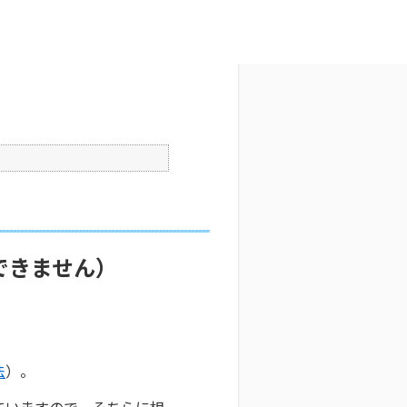
文字サイズ変更
1
公開日時 : 2025/10/29 09:30
印刷
できません）
法
）。
ていますので、そちらに相