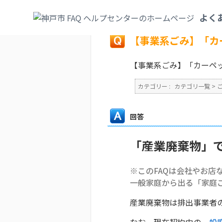
カテゴリ一覧
>
ごみ・リサイクル・環境
>
よく
戻る
【事業系ごみ】「カ
【事業系ごみ】「カーペ
カテゴリー :
カテゴリ一覧
>
回答
「産業廃棄物」
※このFAQは会社やお店
一般家庭から出る「家庭
産業廃棄物は排出事業者
なお、現在契約中の
一般