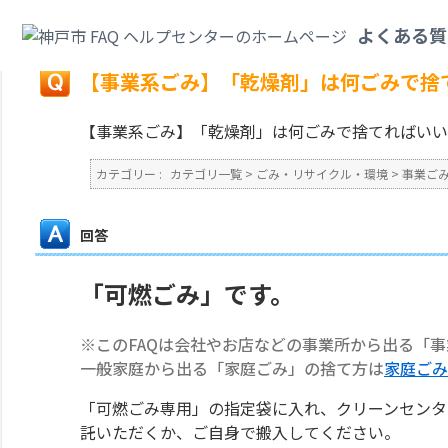
カテゴリ一覧
>
ごみ・リサイクル・環境
>
事業ごみ
>
【事業系ごみ】「乾燥
よくある質
戻る
【事業系ごみ】「乾燥剤」は何ごみで捨
【事業系ごみ】「乾燥剤」は何ごみで捨てればいい
カテゴリー :
カテゴリ一覧
>
ごみ・リサイクル・環境
>
事業ご
回答
「可燃ごみ」です。
※このFAQは会社やお店などの事業所から出る「
一般家庭から出る「家庭ごみ」の捨て方は
家庭ごみ
「可燃ごみ専用」の指定袋に入れ、クリーンセンタ
託いただくか、ご自身で搬入してください。