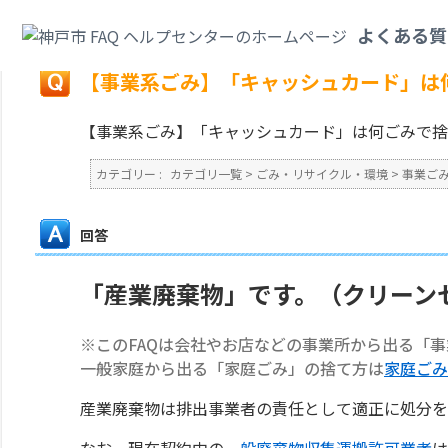
カテゴリ一覧
>
ごみ・リサイクル・環境
>
事業ごみ
>
【事業系ごみ】「キャ
よくある質
戻る
【事業系ごみ】「キャッシュカード」は
【事業系ごみ】「キャッシュカード」は何ごみで捨
カテゴリー :
カテゴリ一覧
>
ごみ・リサイクル・環境
>
事業ご
回答
「産業廃棄物」です。（クリーン
※このFAQは会社やお店などの事業所から出る「
一般家庭から出る「家庭ごみ」の捨て方は
家庭ごみ
産業廃棄物は排出事業者の責任として適正に処分を
なお、現在契約中の
一般廃棄物収集運搬許可業者
は