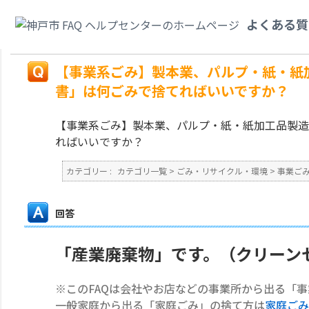
カテゴリ一覧
>
ごみ・リサイクル・環境
>
事業ごみ
>
【事業系ごみ】製本業
よくある質
た「教科書」は何ごみで捨てればいいですか？
戻る
【事業系ごみ】製本業、パルプ・紙・紙
書」は何ごみで捨てればいいですか？
【事業系ごみ】製本業、パルプ・紙・紙加工品製造
ればいいですか？
カテゴリー :
カテゴリ一覧
>
ごみ・リサイクル・環境
>
事業ご
回答
「産業廃棄物」です。（クリーン
※このFAQは会社やお店などの事業所から出る「
一般家庭から出る「家庭ごみ」の捨て方は
家庭ごみ