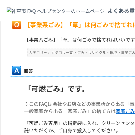
カテゴリ一覧
>
ごみ・リサイクル・環境
>
事業ごみ
>
【事業系ごみ】「草」
よくある質
戻る
【事業系ごみ】「草」は何ごみで捨てれ
【事業系ごみ】「草」は何ごみで捨てればいいです
カテゴリー :
カテゴリ一覧
>
ごみ・リサイクル・環境
>
事業ご
回答
「可燃ごみ」です。
※このFAQは会社やお店などの事業所から出る「
一般家庭から出る「家庭ごみ」の捨て方は
家庭ごみ
「可燃ごみ専用」の指定袋に入れ、クリーンセンタ
託いただくか、ご自身で搬入してください。