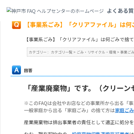
カテゴリ一覧
>
ごみ・リサイクル・環境
>
事業ごみ
>
【事業系ごみ】「クリ
よくある質
戻る
【事業系ごみ】「クリアファイル」は何
【事業系ごみ】「クリアファイル」は何ごみで捨て
カテゴリー :
カテゴリ一覧
>
ごみ・リサイクル・環境
>
事業ご
回答
「産業廃棄物」です。（クリーン
※このFAQは会社やお店などの事業所から出る「
一般家庭から出る「家庭ごみ」の捨て方は
家庭ごみ
産業廃棄物は排出事業者の責任として適正に処分を
なお、現在契約中の
一般廃棄物収集運搬許可業者
は