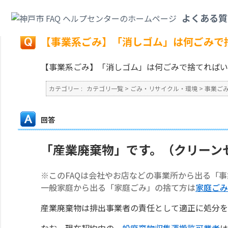
カテゴリ一覧
>
ごみ・リサイクル・環境
>
事業ごみ
>
【事業系ごみ】「消し
よくある質
戻る
【事業系ごみ】「消しゴム」は何ごみで
【事業系ごみ】「消しゴム」は何ごみで捨てればい
カテゴリー :
カテゴリ一覧
>
ごみ・リサイクル・環境
>
事業ご
回答
「産業廃棄物」です。（クリーン
※このFAQは会社やお店などの事業所から出る「
一般家庭から出る「家庭ごみ」の捨て方は
家庭ごみ
産業廃棄物は排出事業者の責任として適正に処分を
なお、現在契約中の
一般廃棄物収集運搬許可業者
は