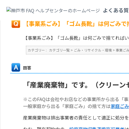
カテゴリ一覧
>
ごみ・リサイクル・環境
>
事業ごみ
>
【事業系ごみ】「ゴム
よくある質
戻る
【事業系ごみ】「ゴム長靴」は何ごみで
【事業系ごみ】「ゴム長靴」は何ごみで捨てればい
カテゴリー :
カテゴリ一覧
>
ごみ・リサイクル・環境
>
事業ご
回答
「産業廃棄物」です。（クリーン
※このFAQは会社やお店などの事業所から出る「
一般家庭から出る「家庭ごみ」の捨て方は
家庭ごみ
産業廃棄物は排出事業者の責任として適正に処分を
なお、現在契約中の
一般廃棄物収集運搬許可業者
は