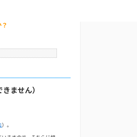
？
文字サイズ変更
5
公開日時 : 2025/10/29 09:30
印刷
か？
できません）
法
）。
ていますので、そちらに相