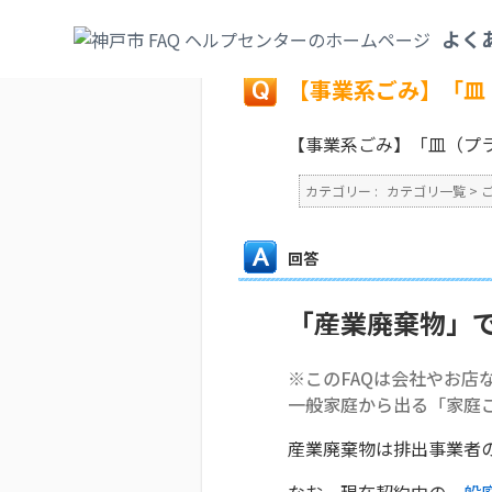
カテゴリ一覧
>
ごみ・リサイクル・環境
>
よく
戻る
【事業系ごみ】「皿
【事業系ごみ】「皿（プ
カテゴリー :
カテゴリ一覧
>
回答
「産業廃棄物」
※このFAQは会社やお店
一般家庭から出る「家庭
産業廃棄物は排出事業者
なお、現在契約中の
一般