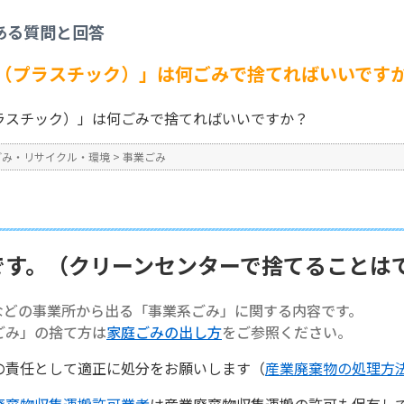
事業ごみ
>
【事業系ごみ】「皿（プラスチック）」は何ごみで捨てればいいですか
ある質問と回答
No : 1337
（プラスチック）」は何ごみで捨てればいいです
ラスチック）」は何ごみで捨てればいいですか？
ごみ・リサイクル・環境
>
事業ごみ
です。（クリーンセンターで捨てることは
などの事業所から出る「事業系ごみ」に関する内容です。
ごみ」の捨て方は
家庭ごみの出し方
をご参照ください。
の責任として適正に処分をお願いします（
産業廃棄物の処理方
廃棄物収集運搬許可業者
は産業廃棄物収集運搬の許可も保有し