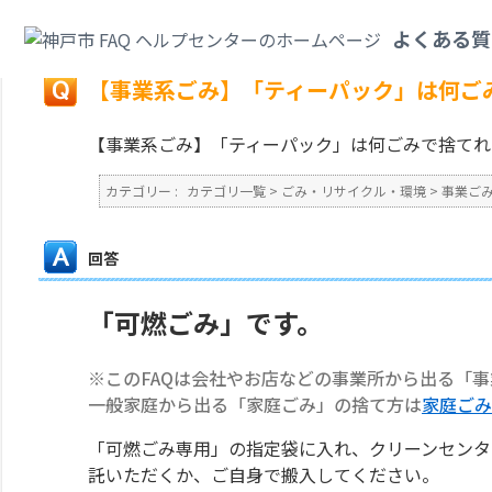
カテゴリ一覧
>
ごみ・リサイクル・環境
>
事業ごみ
>
【事業系ごみ】「ティ
よくある質
戻る
【事業系ごみ】「ティーパック」は何ご
【事業系ごみ】「ティーパック」は何ごみで捨てれ
カテゴリー :
カテゴリ一覧
>
ごみ・リサイクル・環境
>
事業ご
回答
「可燃ごみ」です。
※このFAQは会社やお店などの事業所から出る「
一般家庭から出る「家庭ごみ」の捨て方は
家庭ごみ
「可燃ごみ専用」の指定袋に入れ、クリーンセンタ
託いただくか、ご自身で搬入してください。