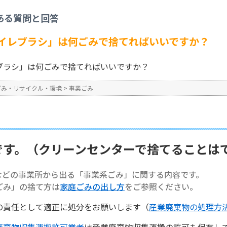
事業ごみ
>
【事業系ごみ】「トイレブラシ」は何ごみで捨てればいいですか？
ある質問と回答
No : 1342
イレブラシ」は何ごみで捨てればいいですか？
ブラシ」は何ごみで捨てればいいですか？
ごみ・リサイクル・環境
>
事業ごみ
です。（クリーンセンターで捨てることは
などの事業所から出る「事業系ごみ」に関する内容です。
ごみ」の捨て方は
家庭ごみの出し方
をご参照ください。
の責任として適正に処分をお願いします（
産業廃棄物の処理方
廃棄物収集運搬許可業者
は産業廃棄物収集運搬の許可も保有し