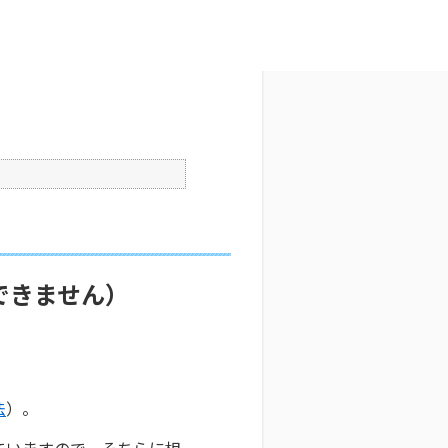
文字サイズ変更
6
公開日時 : 2025/10/29 09:30
印刷
できません）
法
）。
ていますので、そちらに相