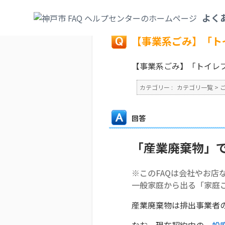
カテゴリ一覧
>
ごみ・リサイクル・環境
>
よく
戻る
【事業系ごみ】「ト
【事業系ごみ】「トイレ
カテゴリー :
カテゴリ一覧
>
回答
「産業廃棄物」
※このFAQは会社やお店
一般家庭から出る「家庭
産業廃棄物は排出事業者
なお、現在契約中の
一般