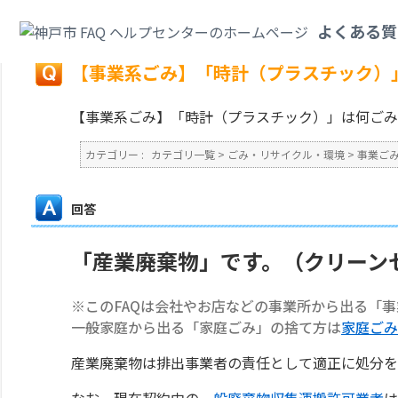
カテゴリ一覧
>
ごみ・リサイクル・環境
>
事業ごみ
>
【事業系ごみ】「時計
よくある質
戻る
【事業系ごみ】「時計（プラスチック）
【事業系ごみ】「時計（プラスチック）」は何ごみ
カテゴリー :
カテゴリ一覧
>
ごみ・リサイクル・環境
>
事業ご
回答
「産業廃棄物」です。（クリーン
※このFAQは会社やお店などの事業所から出る「
一般家庭から出る「家庭ごみ」の捨て方は
家庭ごみ
産業廃棄物は排出事業者の責任として適正に処分を
なお、現在契約中の
一般廃棄物収集運搬許可業者
は