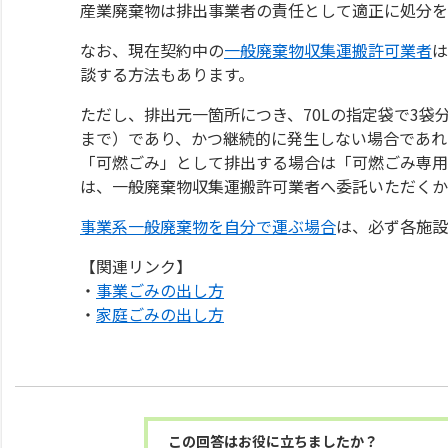
産業廃棄物は排出事業者の責任として適正に処分を
なお、現在契約中の
一般廃棄物収集運搬許可業者
は
談する方法もあります。
ただし、排出元一箇所につき、70Lの指定袋で3袋
まで）であり、かつ継続的に発生しない場合であれ
「可燃ごみ」として排出する場合は「可燃ごみ専用
は、一般廃棄物収集運搬許可業者へ委託いただくか
事業系一般廃棄物を自分で運ぶ場合
は、必ず各施設
【関連リンク】
・
事業ごみの出し方
・
家庭ごみの出し方
この回答はお役に立ちましたか？