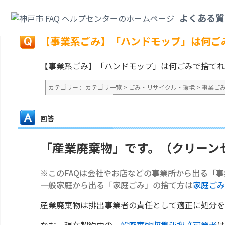
カテゴリ一覧
>
ごみ・リサイクル・環境
>
事業ごみ
>
【事業系ごみ】「ハン
よくある質
戻る
【事業系ごみ】「ハンドモップ」は何ご
【事業系ごみ】「ハンドモップ」は何ごみで捨てれ
カテゴリー :
カテゴリ一覧
>
ごみ・リサイクル・環境
>
事業ご
回答
「産業廃棄物」です。（クリーン
※このFAQは会社やお店などの事業所から出る「
一般家庭から出る「家庭ごみ」の捨て方は
家庭ごみ
産業廃棄物は排出事業者の責任として適正に処分を
なお、現在契約中の
一般廃棄物収集運搬許可業者
は