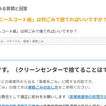
事業ごみ
>
【事業系ごみ】「ビニールコート紙」は何ごみで捨てればいいですか？
ある質問と回答
No : 1348
ニールコート紙」は何ごみで捨てればいいですか
ルコート紙」は何ごみで捨てればいいですか？
ごみ・リサイクル・環境
>
事業ごみ
です。（クリーンセンターで捨てることは
などの事業所から出る「事業系ごみ」に関する内容です。
ごみ」の捨て方は
家庭ごみの出し方
をご参照ください。
の責任として適正に処分をお願いします（
産業廃棄物の処理方
廃棄物収集運搬許可業者
は産業廃棄物収集運搬の許可も保有し