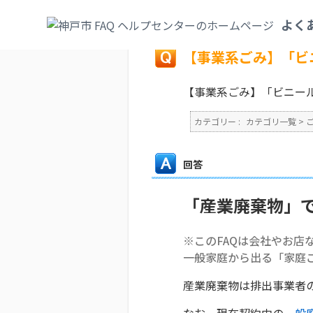
カテゴリ一覧
>
ごみ・リサイクル・環境
>
よく
戻る
【事業系ごみ】「ビ
【事業系ごみ】「ビニー
カテゴリー :
カテゴリ一覧
>
回答
「産業廃棄物」
※このFAQは会社やお店
一般家庭から出る「家庭
産業廃棄物は排出事業者
なお、現在契約中の
一般