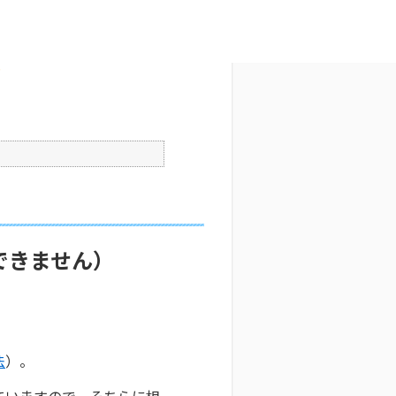
文字サイズ変更
7
公開日時 : 2025/10/29 09:31
印刷
？
できません）
法
）。
ていますので、そちらに相