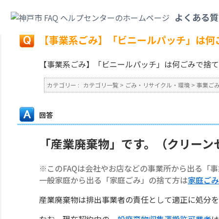
カテゴリ一覧
>
ごみ・リサイクル・環境
>
事業ごみ
>
【事業系ごみ】「ビニ
よくある質
戻る
【事業系ごみ】「ビニールパッチ」は何
【事業系ごみ】「ビニールパッチ」は何ごみで捨て
カテゴリー :
カテゴリ一覧
>
ごみ・リサイクル・環境
>
事業ご
回答
「産業廃棄物」です。（クリーン
※このFAQは会社やお店などの事業所から出る「
一般家庭から出る「家庭ごみ」の捨て方は
家庭ごみ
産業廃棄物は排出事業者の責任として適正に処分を
なお、現在契約中の
一般廃棄物収集運搬許可業者
は