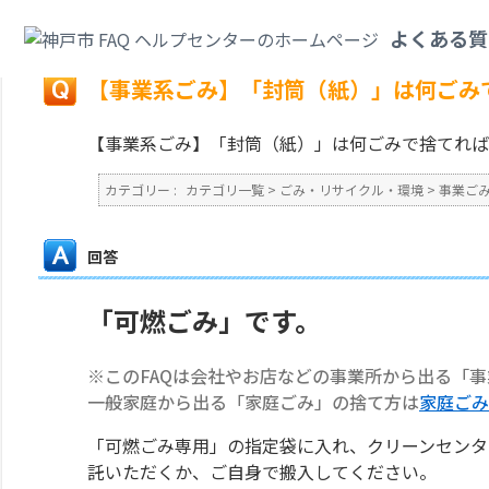
カテゴリ一覧
>
ごみ・リサイクル・環境
>
事業ごみ
>
【事業系ごみ】「封筒
よくある質
戻る
【事業系ごみ】「封筒（紙）」は何ごみ
【事業系ごみ】「封筒（紙）」は何ごみで捨てれば
カテゴリー :
カテゴリ一覧
>
ごみ・リサイクル・環境
>
事業ご
回答
「可燃ごみ」です。
※このFAQは会社やお店などの事業所から出る「
一般家庭から出る「家庭ごみ」の捨て方は
家庭ごみ
「可燃ごみ専用」の指定袋に入れ、クリーンセンタ
託いただくか、ご自身で搬入してください。