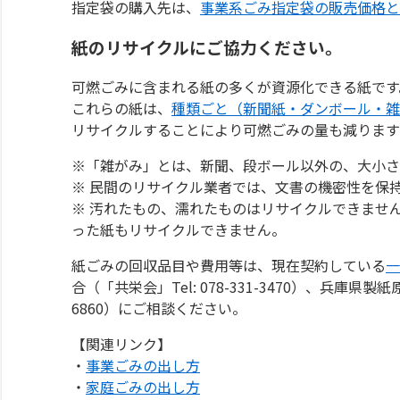
指定袋の購入先は、
事業系ごみ指定袋の販売価格と
紙のリサイクルにご協力ください。
可燃ごみに含まれる紙の多くが資源化できる紙です
これらの紙は、
種類ごと（新聞紙・ダンボール・雑
リサイクルすることにより可燃ごみの量も減ります
※「雑がみ」とは、新聞、段ボール以外の、大小さ
※ 民間のリサイクル業者では、文書の機密性を保
※ 汚れたもの、濡れたものはリサイクルできませ
った紙もリサイクルできません。
紙ごみの回収品目や費用等は、現在契約している
一
合（「共栄会」Tel: 078-331-3470）、兵庫県製
6860）にご相談ください。
【関連リンク】
・
事業ごみの出し方
・
家庭ごみの出し方