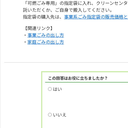
「可燃ごみ専用」の指定袋に入れ、クリーンセンタ
託いただくか、ご自身で搬入してください。
指定袋の購入先は、
事業系ごみ指定袋の販売価格と
【関連リンク】
・
事業ごみの出し方
・
家庭ごみの出し方
この回答はお役に立ちましたか？
はい
いいえ