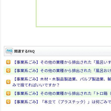
関連するFAQ
【事業系ごみ】その他の業種から排出された「風呂い
【事業系ごみ】その他の業種から排出された「風呂お
【事業系ごみ】木材・木製品製造業、パルプ製造業、
みで捨てればいいですか？
【事業系ごみ】その他の業種から排出された「トロ箱
【事業系ごみ】「本立て（プラスチック）」は何ごみ