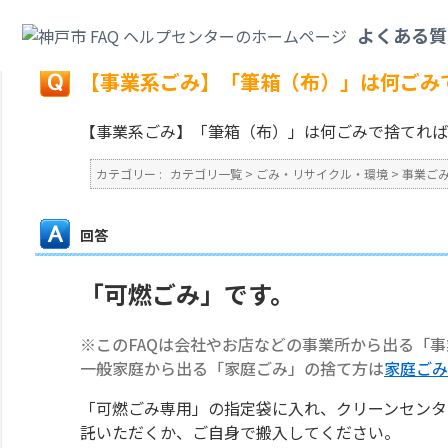
カテゴリ一覧
>
ごみ・リサイクル・環境
>
事業ごみ
>
【事業系ごみ】「筆箱
よくある質
戻る
【事業系ごみ】「筆箱（布）」は何ごみ
【事業系ごみ】「筆箱（布）」は何ごみで捨てれば
カテゴリー :
カテゴリ一覧
>
ごみ・リサイクル・環境
>
事業ご
回答
「可燃ごみ」です。
※このFAQは会社やお店などの事業所から出る「
一般家庭から出る「家庭ごみ」の捨て方は
家庭ごみ
「可燃ごみ専用」の指定袋に入れ、クリーンセンタ
託いただくか、ご自身で搬入してください。