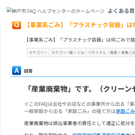
カテゴリ一覧
>
ごみ・リサイクル・環境
>
事業ごみ
>
【事業系ごみ】「プラ
よくある質
戻る
【事業系ごみ】「プラスチック容器」は
【事業系ごみ】「プラスチック容器」は何ごみで捨
カテゴリー :
カテゴリ一覧
>
ごみ・リサイクル・環境
>
事業ご
回答
「産業廃棄物」です。（クリーン
※このFAQは会社やお店などの事業所から出る「
一般家庭から出る「家庭ごみ」の捨て方は
家庭ごみ
産業廃棄物は排出事業者の責任として適正に処分を
なお、現在契約中の
一般廃棄物収集運搬許可業者
は