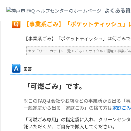
カテゴリ一覧
>
ごみ・リサイクル・環境
>
事業ごみ
>
【事業系ごみ】「ポケ
よくある質
戻る
【事業系ごみ】「ポケットティッシュ」
【事業系ごみ】「ポケットティッシュ」は何ごみで
カテゴリー :
カテゴリ一覧
>
ごみ・リサイクル・環境
>
事業ご
回答
「可燃ごみ」です。
※このFAQは会社やお店などの事業所から出る「
一般家庭から出る「家庭ごみ」の捨て方は
家庭ごみ
「可燃ごみ専用」の指定袋に入れ、クリーンセンタ
託いただくか、ご自身で搬入してください。