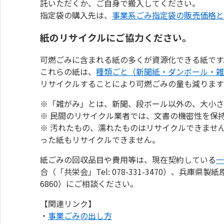
託いただくか、ご自身で搬入してください。
指定袋の購入先は、
事業系ごみ指定袋の販売価格と
紙のリサイクルにご協力ください。
可燃ごみに含まれる紙の多くが資源化できる紙です
これらの紙は、
種類ごと（新聞紙・ダンボール・雑
リサイクルすることにより可燃ごみの量も減ります
※「雑がみ」とは、新聞、段ボール以外の、大小さ
※ 民間のリサイクル業者では、文書の機密性を保
※ 汚れたもの、濡れたものはリサイクルできませ
った紙もリサイクルできません。
紙ごみの回収品目や費用等は、現在契約している
一
合（「共栄会」Tel: 078-331-3470）、兵庫県製
6860）にご相談ください。
【関連リンク】
・
事業ごみの出し方